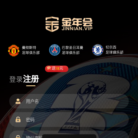
送
18
元
注册
登录