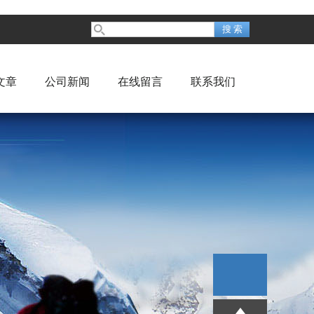
文章
公司新闻
在线留言
联系我们