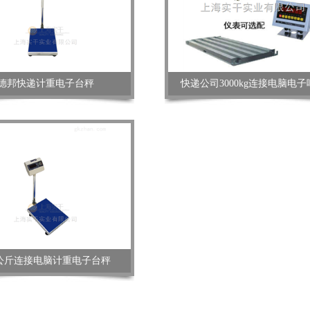
德邦快递计重电子台秤
快递公司3000kg连接电脑电子
0公斤连接电脑计重电子台秤