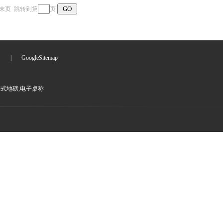
末页 跳转到第
页
们
|
GoogleSitemap
,便携式地磅,电子桌称