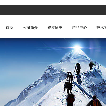
首页
公司简介
资质证书
产品中心
技术