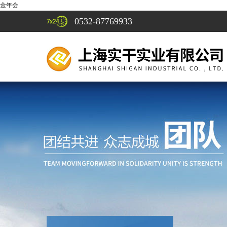
金年会
0532-87769933