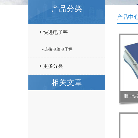
产品分类
产品中
+ 快递电子秤
- 连接电脑电子秤
+ 更多分类
相关文章
顺丰快