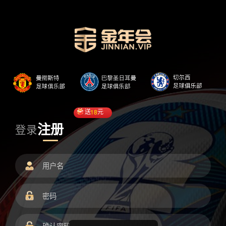
送
18
元
注册
登录