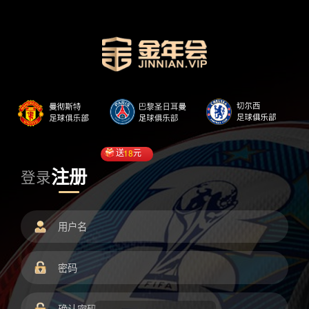
送
18
元
注册
登录