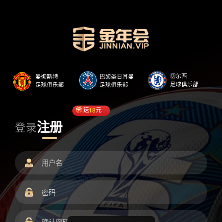
送
18
元
注册
登录